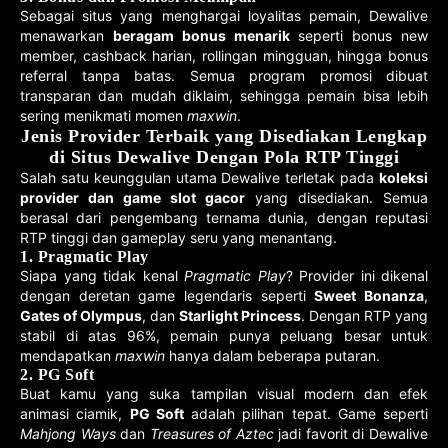
Sebagai situs yang menghargai loyalitas pemain, Dewalive
menawarkan
beragam bonus menarik
seperti bonus new
member, cashback harian, rollingan mingguan, hingga bonus
referral tanpa batas. Semua program promosi dibuat
transparan dan mudah diklaim, sehingga pemain bisa lebih
sering menikmati momen
maxwin
.
Jenis Provider Terbaik yang Disediakan Lengkap
di Situs Dewalive Dengan Pola RTP Tinggi
Salah satu keunggulan utama Dewalive terletak pada
koleksi
provider dan game slot gacor
yang disediakan. Semua
berasal dari pengembang ternama dunia, dengan reputasi
RTP tinggi dan gameplay seru yang menantang.
1. Pragmatic Play
Siapa yang tidak kenal
Pragmatic Play
? Provider ini dikenal
dengan deretan game legendaris seperti
Sweet Bonanza
,
Gates of Olympus
, dan
Starlight Princess
. Dengan RTP yang
stabil di atas 96%, pemain punya peluang besar untuk
mendapatkan
maxwin
hanya dalam beberapa putaran.
2. PG Soft
Buat kamu yang suka tampilan visual modern dan efek
animasi ciamik,
PG Soft
adalah pilihan tepat. Game seperti
Mahjong Ways
dan
Treasures of Aztec
jadi favorit di Dewalive