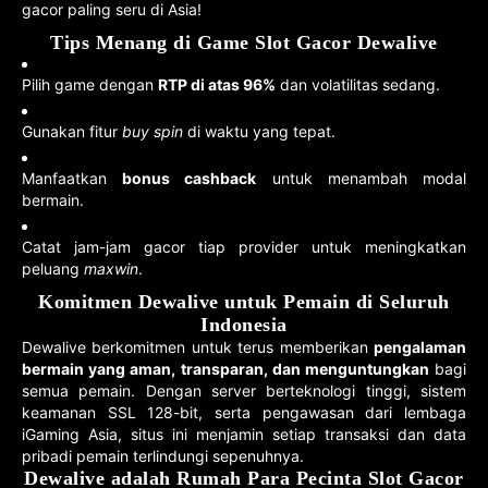
gacor paling seru di Asia!
Tips Menang di Game Slot Gacor Dewalive
Pilih game dengan
RTP di atas 96%
dan volatilitas sedang.
Gunakan fitur
buy spin
di waktu yang tepat.
Manfaatkan
bonus cashback
untuk menambah modal
bermain.
Catat jam-jam gacor tiap provider untuk meningkatkan
peluang
maxwin
.
Komitmen Dewalive untuk Pemain di Seluruh
Indonesia
Dewalive berkomitmen untuk terus memberikan
pengalaman
bermain yang aman, transparan, dan menguntungkan
bagi
semua pemain. Dengan server berteknologi tinggi, sistem
keamanan SSL 128-bit, serta pengawasan dari lembaga
iGaming Asia, situs ini menjamin setiap transaksi dan data
pribadi pemain terlindungi sepenuhnya.
Dewalive adalah Rumah Para Pecinta Slot Gacor