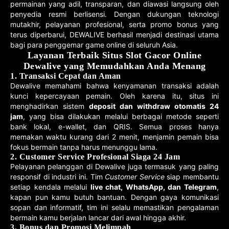
permainan yang adil, transparan, dan diawasi langsung oleh
penyedia resmi berlisensi. Dengan dukungan teknologi
mutakhir, pelayanan profesional, serta promo bonus yang
terus diperbarui, DEWALIVE berhasil menjadi destinasi utama
bagi para penggemar game online di seluruh Asia.
Layanan Terbaik Situs Slot Gacor Online
Dewalive yang Memudahkan Anda Menang
1. Transaksi Cepat dan Aman
Dewalive memahami bahwa kenyamanan transaksi adalah
kunci kepercayaan pemain. Oleh karena itu, situs ini
menghadirkan sistem
deposit dan withdraw otomatis 24
jam
, yang bisa dilakukan melalui berbagai metode seperti
bank lokal, e-wallet, dan QRIS. Semua proses hanya
memakan waktu kurang dari 2 menit, menjamin pemain bisa
fokus bermain tanpa harus menunggu lama.
2. Customer Service Profesional Siaga 24 Jam
Pelayanan pelanggan di Dewalive juga termasuk yang paling
responsif di industri ini. Tim
Customer Service
siap membantu
setiap kendala melalui
live chat, WhatsApp, dan Telegram
,
kapan pun kamu butuh bantuan. Dengan gaya komunikasi
sopan dan informatif, tim ini selalu memastikan pengalaman
bermain kamu berjalan lancar dari awal hingga akhir.
3. Bonus dan Promosi Melimpah