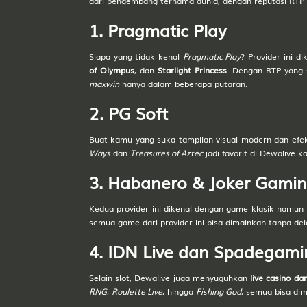
Sporting
dari pengembang ternama dunia, dengan reputasi RTP 
W
Lisbon
1. Pragmatic Play
1.75
HDP
-1.75
-1.06
Odds
-1.05
Siapa yang tidak kenal
Pragmatic Play
? Provider ini d
PLAY
of Olympus
, dan
Starlight Princess
. Dengan RTP yang 
maxwin
hanya dalam beberapa putaran.
PSV Eind... vs
Fortuna ...
i
09/08
2. PG Soft
Promo
01:00AM
PROMO SBO SPORT
Buat kamu yang suka tampilan visual modern dan efe
Ways
dan
Treasures of Aztec
jadi favorit di Dewalive 
PSV
H
Eindhoven
3. Habanero & Joker Gami
Fortuna
W
Sittard
Kedua provider ini dikenal dengan game klasik namun 
-2.25
HDP
2.25
-1.05
Odds
-1.06
semua game dari provider ini bisa dimainkan tanpa del
4. IDN Live dan Spadegami
PLAY
Everton vs
Selain slot, Dewalive juga menyuguhkan
live casino d
i
Crystal ...
RNG
,
Roulette Live
, hingga
Fishing God
, semua bisa dim
22/08 22:00PM