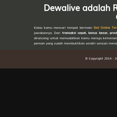
Dewalive adalah 
H
Parma Calcio
W
Cagliari
0.00
HDP
0.00
-1.16
Odds
1.02
Kalau kamu mencari tempat bermain
Slot Online Te
jawabannya. Dari
transaksi cepat, bonus besar, pro
PLAY
dirancang untuk memudahkan kamu menuju kemenangan
pemain yang sudah membuktikan sendiri sensasi men
Genoa vs
Napoli
i
23/08
01:45AM
© Copyright 2014 - 
H
Genoa
W
Napoli
0.75
HDP
-0.75
-1.28
Odds
1.11
PLAY
Malaysia vs
i
Philippi...
08/08 20:00PM