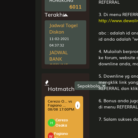
HONGKONG
Vallecano
REFERRAL
6011
Berita
-0.25
HDP
0.25
1.07
Odds
-1.05
Terakhir
3. Di menu REFER
http://www.dewal
PLAY
Jadwal Togel
Diskon
abc : adalah id an
Celta Vi... vs
i
Osasuna
11-02-2021
id anda adalah "
16/08 22:00PM
04:37:32
4. Mulailah berp
JADWAL
H
Celta Vigo
ke forum, website 
BANK
downline anda, m
OFFLINE
W
Osasuna
23-09-2020
5. Downline yg an
-0.50
HDP
0.50
1.06
Odds
-1.21
04:21:59
mengklik link yan
PROMO
Hotmatch
REFERRAL dan kli
PLAY
BONUS UANG
TUNAI!!
6. Bonus anda jug
Cerezo O... vs
i
Fagiano ...
10-09-2019
di menu REFERRAL
08/08 17:00PM
17:02:45
7. Salam sukses d
Cerezo
H
Osaka
Fagiano
W