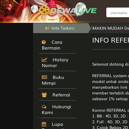
-1.00
HDP
1.00
1.07
Odds
-1.23
PLAY
nghadirkan sistem DEPOSIT YANG SEMAKIN MUDAH Dengan FITUR Terba
Info Terkini:
Nottingh... vs
i
Leeds Un...
INFO REFE
22/08 22:00PM
Cara
Bermain
Nottingham
H
Forest
History
W
Leeds United
Selamat datang d
Nomor
0.25
HDP
-0.25
1.00
Odds
-1.13
REFERRAL system 
Buku
modal untuk anda
Mimpi
PLAY
menyebarkan link 
member terlebih 
Referral
Udinese vs
sebesar 1% setiap
Como
i
22/08
Hubungi
23:30PM
Komisi REFERRAL a
Kami
1. BB : 4D, 3D, 2D 
H
Udinese
2. Full : 4D, 3D, 2D
Lupa
3. Colok Bebas 2D
W
Como