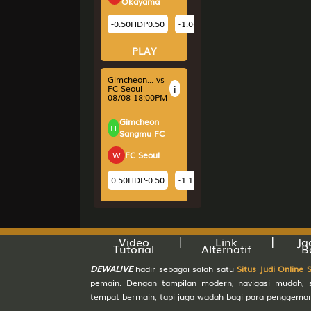
Okayama
-0.50
HDP
0.50
-1.06
Odds
-1.05
PLAY
Gimcheon... vs
i
FC Seoul
08/08 18:00PM
Gimcheon
H
Sangmu FC
W
FC Seoul
0.50
HDP
-0.50
-1.11
Odds
-1.06
PLAY
Paris Sa... vs
|
|
Video
Link
Ja
i
Aston Vi...
Tutorial
Alternatif
B
13/08 02:00AM
DEWALIVE
hadir sebagai salah satu
Situs Judi Online 
Paris Saint
pemain. Dengan tampilan modern, navigasi mudah, s
H
Germain
tempat bermain, tapi juga wadah bagi para penggema